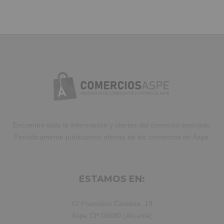
Duis aute irure dolor in reprehenderit
in voluptate velit.Lorem ipsum dolor
amet laboris consectetur adipisicing
elit, sed do eiusmod tempor incididunt
ut labore et dolore magna aliqua. Ut
enim ad minim veniam, quis nostrud
exercitation ullamco laboris nisi ut
aliquip ex ea commodo consequat.
Duis aute irure dolor in reprehenderit.
Encuentre toda la información y ofertas del comercio asociado.
Periódicamente publicamos ofertas de los comercios de Aspe.
ESTAMOS EN:
C/ Francisco Candela, 19
Aspe CP:03680 (Alicante)