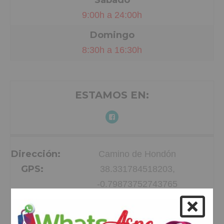
9:00h a 24:00h
Domingo
8:30h a 16:30h
ESTAMOS EN:
Dirección:
Camino de Hondón
GPS:
38.331784518203,
-0.79873752743765
Teléfono:
615 490 922
Email:
-