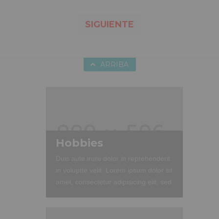
SIGUIENTE
ARRIBA
Hobbies
Duis aute irure dolor in reprehenderit
in voluptte velit. Lorem ipsum dolor sit
amet, consectetur adipisicing elit, sed
do eiusmod tempor incididunt ut
labore et dolore magna aliqua. Ut
enim ad minim veniam, quis nostrud