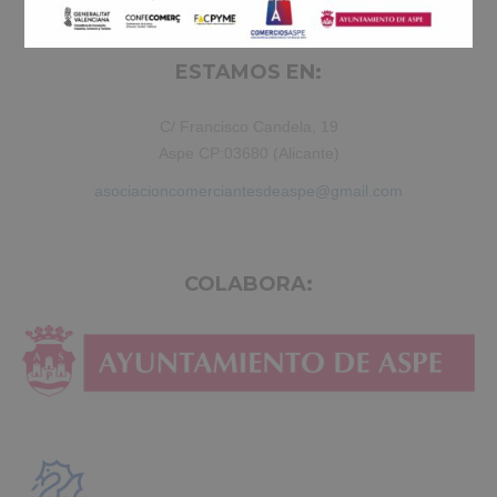
ESTAMOS EN:
C/ Francisco Candela, 19
Aspe CP:03680 (Alicante)
asociacioncomerciantesdeaspe@gmail.com
COLABORA: