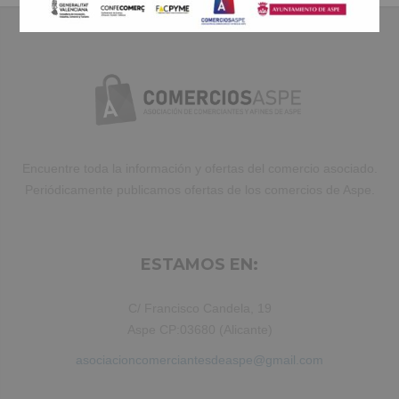
elit, sed do eiusmod tempor incididunt
ut labore et dolore magna aliqua. Ut
enim ad minim veniam, quis nostrud
exercitation ullamco laboris nisi ut
aliquip ex ea commodo consequat.
Duis aute irure dolor in reprehenderit.
Encuentre toda la información y ofertas del comercio asociado.
Periódicamente publicamos ofertas de los comercios de Aspe.
ESTAMOS EN:
C/ Francisco Candela, 19
Aspe CP:03680 (Alicante)
asociacioncomerciantesdeaspe@gmail.com