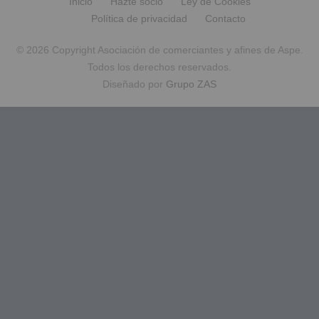
Inicio
Hazte socio
Ley de Cookies
Política de privacidad
Contacto
© 2026 Copyright Asociación de comerciantes y afines de Aspe.
Todos los derechos reservados.
Diseñado por
Grupo ZAS