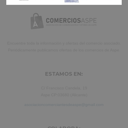
ut labore et dolore magna aliqua. Ut
enim ad minim veniam, quis nostrud
exercitation ullamco laboris nisi ut
aliquip ex ea commodo consequat.
Duis aute irure dolor in reprehenderit.
Encuentre toda la información y ofertas del comercio asociado.
Periódicamente publicamos ofertas de los comercios de Aspe.
ESTAMOS EN:
C/ Francisco Candela, 19
Aspe CP:03680 (Alicante)
asociacioncomerciantesdeaspe@gmail.com