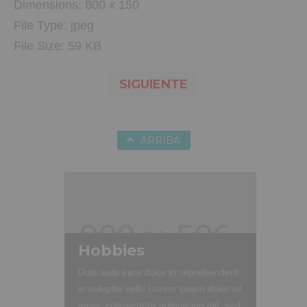
Dimensions:
800 x 150
File Type:
jpeg
File Size:
59 KB
SIGUIENTE
ARRIBA
Hobbies
Duis aute irure dolor in reprehenderit
in voluptte velit. Lorem ipsum dolor sit
amet, consectetur adipisicing elit, sed