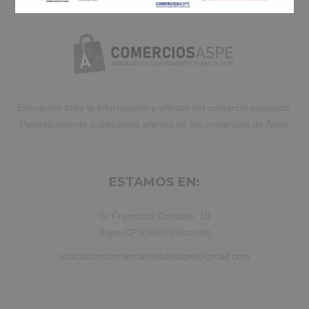
ut labore et dolore magna aliqua. Ut
enim ad minim veniam, quis nostrud
exercitation ullamco laboris nisi ut
aliquip ex ea commodo consequat.
Duis aute irure dolor in reprehenderit.
Encuentre toda la información y ofertas del comercio asociado.
Periódicamente publicamos ofertas de los comercios de Aspe.
ESTAMOS EN:
C/ Francisco Candela, 19
Aspe CP:03680 (Alicante)
asociacioncomerciantesdeaspe@gmail.com