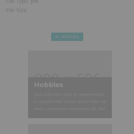
File Type:
pdf
File Size:
ARRIBA
Hobbies
Duis aute irure dolor in reprehenderit
in voluptte velit. Lorem ipsum dolor sit
amet, consectetur adipisicing elit, sed
do eiusmod tempor incididunt ut
labore et dolore magna aliqua. Ut
enim ad minim veniam, quis nostrud