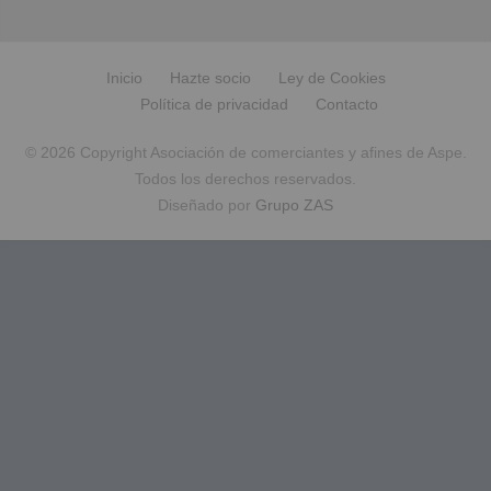
Inicio
Hazte socio
Ley de Cookies
Política de privacidad
Contacto
© 2026 Copyright Asociación de comerciantes y afines de Aspe.
Todos los derechos reservados.
Diseñado por
Grupo ZAS