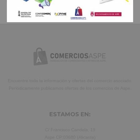
Duis aute irure dolor in reprehenderit
in voluptate velit.Lorem ipsum dolor
amet laboris consectetur adipisicing
elit, sed do eiusmod tempor incididunt
ut labore et dolore magna aliqua. Ut
enim ad minim veniam, quis nostrud
exercitation ullamco laboris nisi ut
aliquip ex ea commodo consequat.
Duis aute irure dolor in reprehenderit.
Encuentre toda la información y ofertas del comercio asociado.
Periódicamente publicamos ofertas de los comercios de Aspe.
ESTAMOS EN:
C/ Francisco Candela, 19
Aspe CP:03680 (Alicante)