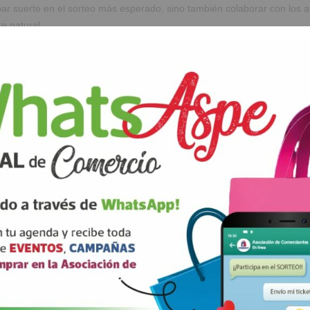
bar suerte en el sorteo más esperado, sino también colaborar con los 
e natural.
n los puntos de venta autorizados, apoya al comercio local y sé parte 
ón esta Navidad!
🎁💫