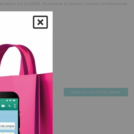
afectados por la DANA. Al comprar tu décimo, estarás contribuyendo
de este gesto solidario.
VIEW ALL POSTS BY ADMIN