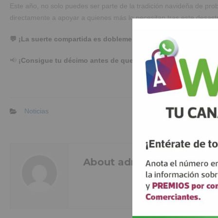
Este año, no solo puedes ser parte de la tradición navideña de pro
directamente a apoyar a quienes más lo necesitan tras este desastr
💬 ¡La suerte compartida es doblemente mágica!
Haz tu compra e
📢
¡Consigue tu décimo antes de que se agoten y reparte ilusi
Noticias
About admin